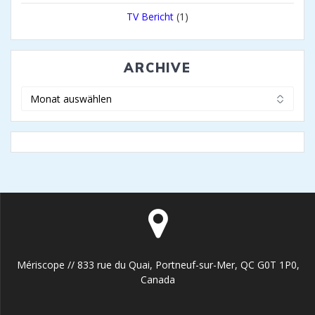
TV Bericht
(1)
ARCHIVE
Archive
Mériscope // 833 rue du Quai, Portneuf-sur-Mer, QC G0T 1P0,
Canada