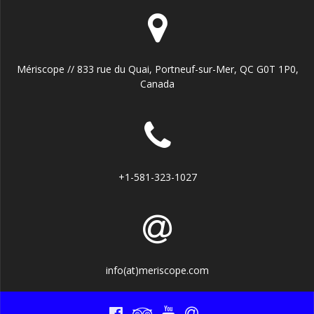
Mériscope // 833 rue du Quai, Portneuf-sur-Mer, QC G0T 1P0,
Canada
+1-581-323-1027
info(at)meriscope.com